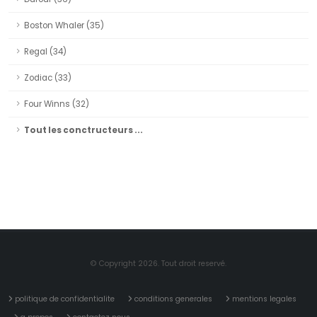
Boston Whaler (35)
Regal (34)
Zodiac (33)
Four Winns (32)
Tout les conctructeurs ...
© Copyright 2026. Tout droit reservé.
politique de confidentialite
conditions generales
mentions legales